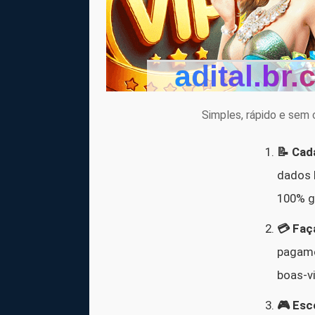
Simples, rápido e sem 
📝 Cad
dados 
100% g
💳 Faç
pagamen
boas-v
🎮 Esc