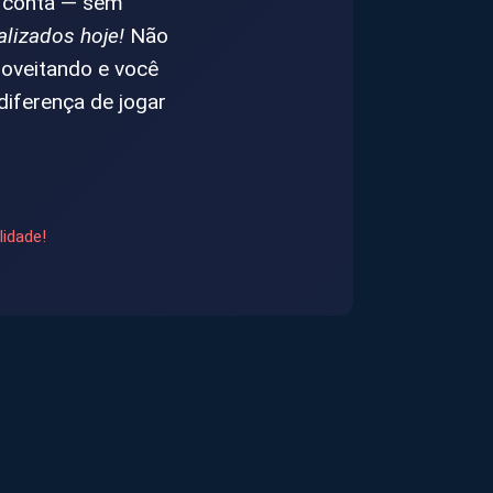
a conta — sem
alizados hoje!
Não
roveitando e você
diferença de jogar
idade!