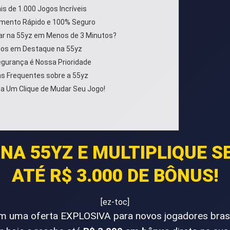
is de 1.000 Jogos Incríveis
mento Rápido e 100% Seguro
r na 55yz em Menos de 3 Minutos?
gos em Destaque na 55yz
Segurança é Nossa Prioridade
as Frequentes sobre a 55yz
 a Um Clique de Mudar Seu Jogo!
 NA 55YZ E MULTIPLIQUE 
ATÉ R$ 3.000 DE BÔNUS!
[ez-toc]
m uma oferta EXPLOSIVA para novos jogadores brasil