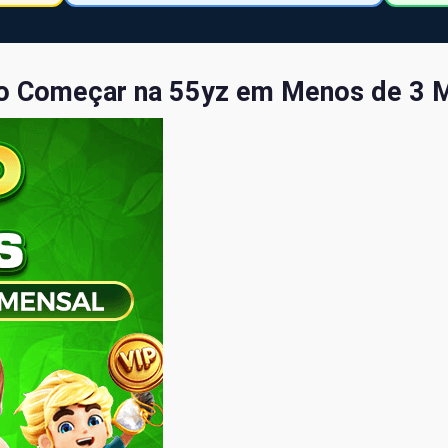
o Começar na 55yz em Menos de 3 M