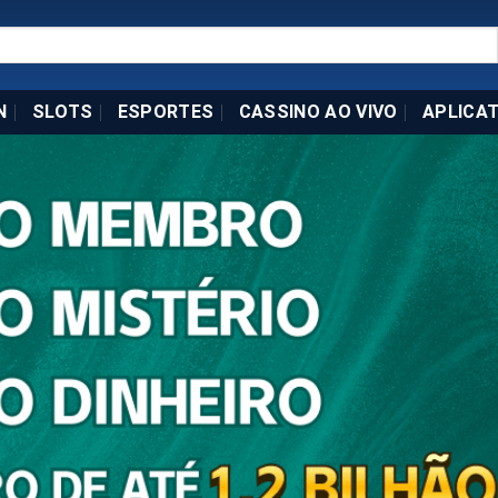
N
SLOTS
ESPORTES
CASSINO AO VIVO
APLICAT