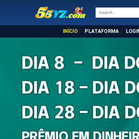
Skip
to
content
INÍCIO
PLATAFORMA
LOGI