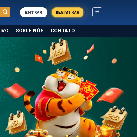
REGISTRAR
ENTRAR
IVO
SOBRE NÓS
CONTATO