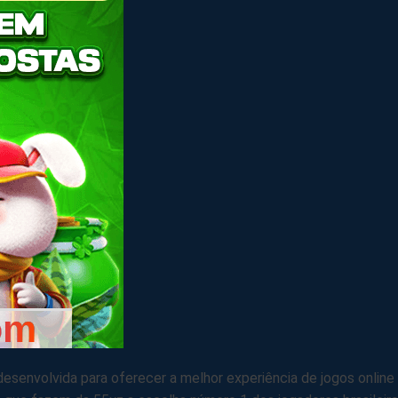
desenvolvida para oferecer a melhor experiência de jogos online d