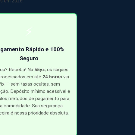
os em 2026:
⚡
gamento Rápido e 100%
Seguro
ou? Receba! Na
55yz
, os saques
processados em até
24 horas
via
Pix — sem taxas ocultas, sem
ação. Depósito mínimo acessível e
iplos métodos de pagamento para
a comodidade. Sua segurança
ceira é nossa prioridade absoluta.