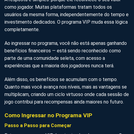
como jogador. Muitas plataformas tratam todos os
usuários da mesma forma, independentemente do tempo e
investimento dedicados. O programa VIP muda essa lógica
completamente.
Ao ingressar no programa, você não está apenas ganhando
benefícios financeiros — está sendo reconhecido como
parte de uma comunidade seleta, com acesso a
experiências que a maioria dos jogadores nunca terá.
Além disso, os benefícios se acumulam com o tempo.
Quanto mais você avança nos níveis, mais as vantagens se
multiplicam, criando um ciclo virtuoso onde cada sessão de
jogo contribui para recompensas ainda maiores no futuro.
Como Ingressar no Programa VIP
Passo a Passo para Começar