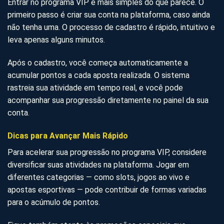
Entrar no programa VIP é mais simples do que parece. O
primeiro passo é criar sua conta na plataforma, caso ainda
não tenha uma. O processo de cadastro é rápido, intuitivo e
leva apenas alguns minutos.
Após o cadastro, você começa automaticamente a
acumular pontos a cada aposta realizada. O sistema
rastreia sua atividade em tempo real, e você pode
acompanhar sua progressão diretamente no painel da sua
conta.
Dicas para Avançar Mais Rápido
Para acelerar sua progressão no programa VIP, considere
diversificar suas atividades na plataforma. Jogar em
diferentes categorias — como slots, jogos ao vivo e
apostas esportivas — pode contribuir de formas variadas
para o acúmulo de pontos.