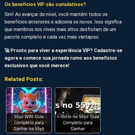
Os benefícios VIP são cumulativos?
Sim! Ao avançar de nível, você mantém todos os
benefícios anteriores e adiciona os novos. Isso significa
que membros nos níveis mais altos desfrutam de um
pacote completo e cada vez mais vantajoso.
🚀 Pronto para viver a experiência VIP? Cadastre-se
agora e comece sua jornada rumo aos benefícios
exclusivos que você merece!
Related Posts:
55yz WIN: Guia
⭐ Slots no 55yz: Guia
Completo para
Completo para
Ganhar na 55yz
Ganhar