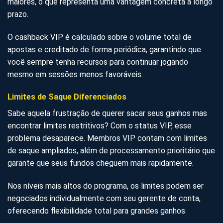
maiores, o que representa uma vantagem concreta a longo
prazo.
O cashback VIP é calculado sobre o volume total de
apostas e creditado de forma periódica, garantindo que
você sempre tenha recursos para continuar jogando
mesmo em sessões menos favoráveis.
Limites de Saque Diferenciados
Sabe aquela frustração de querer sacar seus ganhos mas
encontrar limites restritivos? Com o status VIP, esse
problema desaparece. Membros VIP contam com limites
de saque ampliados, além de processamento prioritário que
garante que seus fundos cheguem mais rapidamente.
Nos níveis mais altos do programa, os limites podem ser
negociados individualmente com seu gerente de conta,
oferecendo flexibilidade total para grandes ganhos.