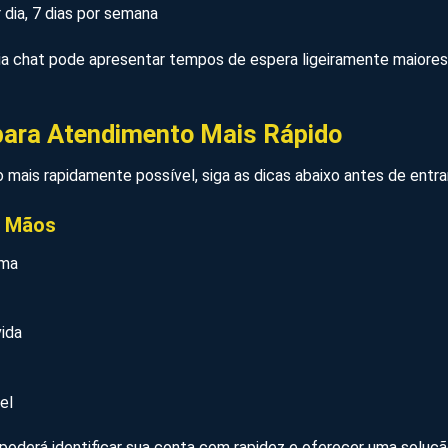
 dia, 7 dias por semana
via chat pode apresentar tempos de espera ligeiramente maiores
para Atendimento Mais Rápido
a o mais rapidamente possível, siga as dicas abaixo antes de ent
m Mãos
rma
ida
el
derá identificar sua conta com rapidez e oferecer uma soluçã