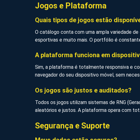
Jogos e Plataforma
Quais tipos de jogos estão disponív
O catálogo conta com uma ampla variedade de o
esportivas e muito mais. O portfólio é consta
A plataforma funciona em dispositi
Sim, a plataforma é totalmente responsiva e c
navegador do seu dispositivo móvel, sem necessi
Os jogos são justos e auditados?
Todos os jogos utilizam sistemas de RNG (Gera
aleatórios e justos. A plataforma opera com to
Segurança e Suporte
Meus dados estão seguros?