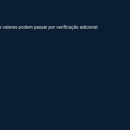
 valores podem passar por verificação adicional