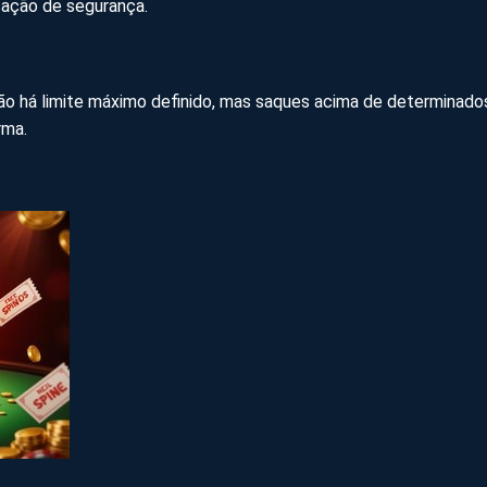
cação de segurança.
Não há limite máximo definido, mas saques acima de determinados
rma.