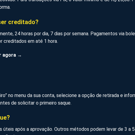
orma.
ser creditado?
ente, 24 horas por dia, 7 dias por semana. Pagamentos via bolet
 creditados em até 1 hora.
ar agora →
iro” no menu da sua conta, selecione a opção de retirada e info
ntes de solicitar o primeiro saque.
que?
 úteis após a aprovação. Outros métodos podem levar de 3 a 5 