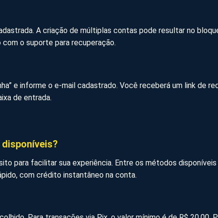
dastrada. A criação de múltiplas contas pode resultar no bloq
o com o suporte para recuperação.
nha” e informe o e-mail cadastrado. Você receberá um link de re
ixa de entrada.
disponíveis?
o para facilitar sua experiência. Entre os métodos disponíveis 
ápido, com crédito instantâneo na conta.
lhido. Para transações via Pix, o valor mínimo é de R$ 20,00.