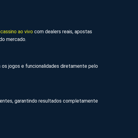
,
cassino ao vivo
com dealers reais, apostas
 do mercado.
os jogos e funcionalidades diretamente pelo
dentes, garantindo resultados completamente