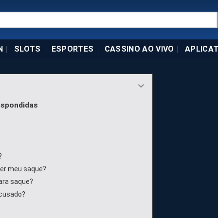
N
SLOTS
ESPORTES
CASSINO AO VIVO
APLICAT
espondidas
?
ber meu saque?
para saque?
ecusado?