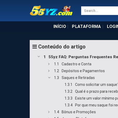
Skip
to
content
INÍCIO
PLATAFORMA
LOGI
Conteúdo do artigo
55yz FAQ: Perguntas Frequentes R
Cadastro e Conta
Depósitos e Pagamentos
Saques e Retiradas
Como solicitar um saque
Qual é o prazo para rece
Existe um valor mínimo 
Por que meu saque foi r
Bônus e Promoções