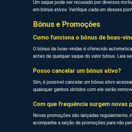
Um saque pode ser recusado por diversos motivos
em bônus ativos. Verifique cada um desses pont
Bônus e Promoções
Como funciona o bônus de boas-vin
O bônus de boas-vindas é oferecido automatica
antes de qualquer saque do valor bônus. Leia 
Posso cancelar um bônus ativo?
Sim, é possível cancelar um bônus ativo acessa
quaisquer ganhos obtidos com ele serão removi
Com que frequência surgem novas
Novas promoções são lançadas regularmente, inc
acompanhe a seção de promoções para não per