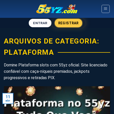
Skip
to
content
ENTRAR
REGISTRAR
ARQUIVOS DE CATEGORIA:
PLATAFORMA
Domine Plataforma slots com 55yz oficial. Site licenciado
confiável com caça-níqueis premiados, jackpots
progressivos e retiradas PIX.
11
abr