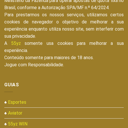
Ministério da Fazenda para operar apostas de quota fixa no
Brasil, conforme a Autorização SPA/MF n.º 64/2024.
Para prestarmos os nossos serviços, utilizamos certos
cookies de navegador o objetivo de melhorar a sua
experiência enquanto utiliza nosso site, sem interferir com
sua privacidade.
A
55yz
somente usa cookies para melhorar a sua
experiência.
Conteúdo somente para maiores de 18 anos.
Jogue com Responsabilidade.
GUIAS
♠
Esportes
♠
Aviator
♠
55yz WIN