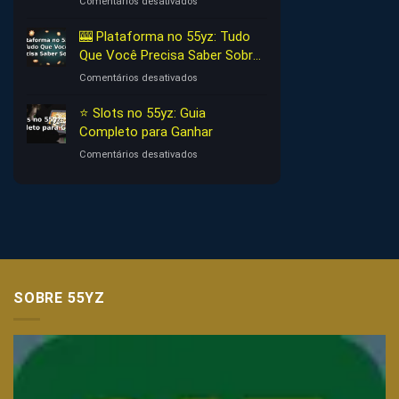
Comentários desativados
em
Login
no
🎰 Plataforma no 55yz: Tudo
55yz
Que Você Precisa Saber Sobre
Game:
Slots
Guia
Comentários desativados
em
Completo
🎰
de
Plataforma
⭐ Slots no 55yz: Guia
Acesso
no
Completo para Ganhar
2026
55yz:
🔐
Tudo
Comentários desativados
em
Que
⭐
Você
Slots
Precisa
no
Saber
55yz:
Sobre
Guia
Slots
Completo
para
Ganhar
SOBRE 55YZ